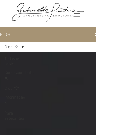
BLOG
Dica! 💡
Todos os
posts
Correspondentes
🌏
Dica! 💡
Informação
⚡️
Para
estudantes