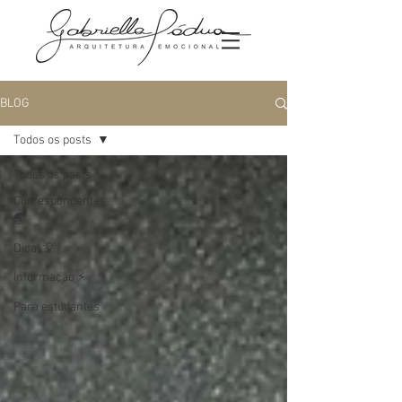
BLOG
Todos os posts
Todos os posts
Correspondentes
🌏
Dica! 💡
Informação ⚡️
Para estudantes